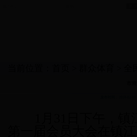
用户名：
密 码：
首 页
|
新闻中心
|
政务公开
|
群众体育
|
竞技体育
|
当前位置：
首页
>
群众体育
>
全
市滑
发布时间：2018-02-
1月31日下午，镇
第一届会员大会在镇江