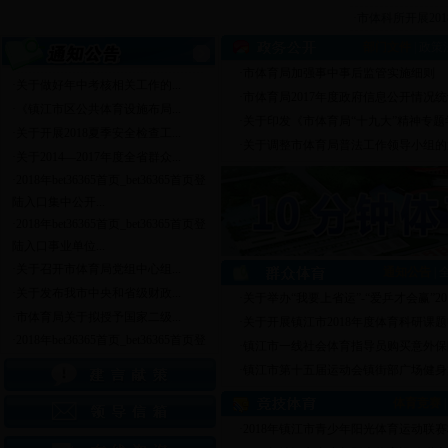
·
市体科所开展20
部门文件
|
政策
·
市体育局加强事中事后监管实施细则
·
关于做好年中考核相关工作的...
·
市体育局2017年度政府信息公开情况
·
《镇江市区公共体育设施布局...
·
关于印发《市体育局“十九大”精神专
·
关于开展2018夏季安全检查工...
·
关于调整市体育局普法工作领导小组的
·
关于2014—2017年度全省群众...
·
2018年bet36365首页_bet36365首页登
陆入口集中公开...
·
2018年bet36365首页_bet36365首页登
陆入口事业单位...
·
关于召开市体育局党组中心组...
通知公告
|
·
关于发布我市中央和省级财政...
·
关于举办“我要上省运”-“爱乒才会赢”201
·
市体育局关于拟授予国家二级...
·
关于开展镇江市2018年度体育科研课
·
2018年bet36365首页_bet36365首页登
·
镇江市一线社会体育指导员购买意外保
陆入口事业单位...
·
镇江市第十五届运动会镇街部广场健身
·
关于召开五环商务大厦门面房...
体育竞赛
|
·
关于2018年bet36365首页_bet36365首
·
2018年镇江市青少年阳光体育运动联
页登陆入口事业...